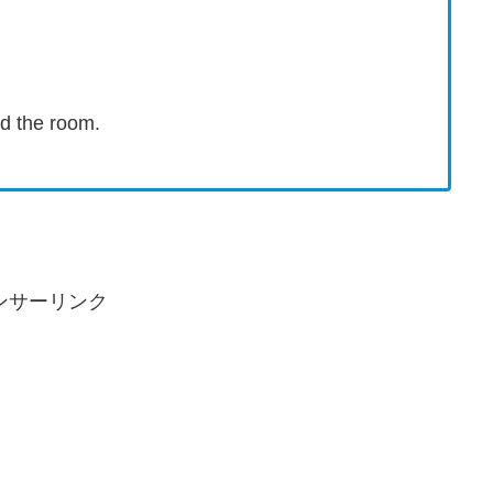
。
nd the room.
ンサーリンク